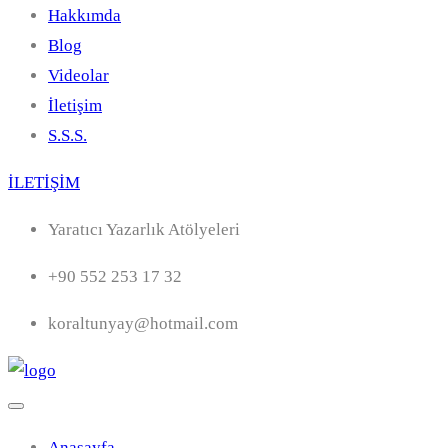
Hakkımda
Blog
Videolar
İletişim
S.S.S.
İLETİŞİM
Yaratıcı Yazarlık Atölyeleri
+90 552 253 17 32
koraltunyay@hotmail.com
Anasayfa