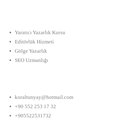
Hizmetler
Yaratıcı Yazarlık Kursu
Editörlük Hizmeti
Gölge Yazarlık
SEO Uzmanlığı
İletişim
koraltunyay@hotmail.com
+90 552 253 17 32
+905522531732
Bizi Takip Edin