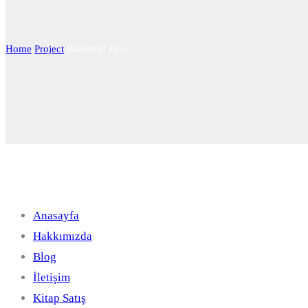
Home
Project
Beautiful Eyes
Hızlı Linkler
Anasayfa
Hakkımızda
Blog
İletişim
Kitap Satış