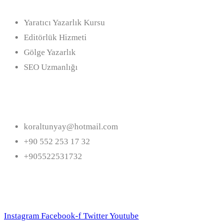
Yaratıcı Yazarlık Kursu
Editörlük Hizmeti
Gölge Yazarlık
SEO Uzmanlığı
İletişim
koraltunyay@hotmail.com
+90 552 253 17 32
+905522531732
Bizi Takip Edin
Instagram
Facebook-f
Twitter
Youtube