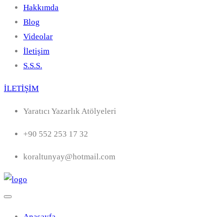
Hakkımda
Blog
Videolar
İletişim
S.S.S.
İLETİŞİM
Yaratıcı Yazarlık Atölyeleri
+90 552 253 17 32
koraltunyay@hotmail.com
Anasayfa