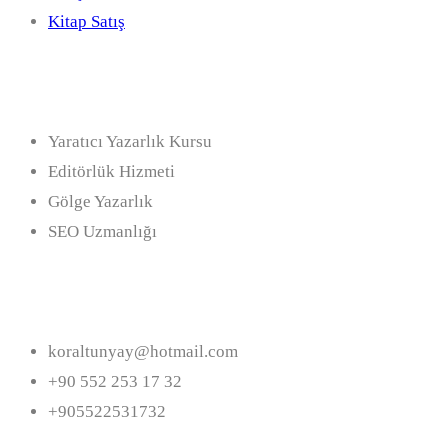
Kitap Satış
Hizmetler
Yaratıcı Yazarlık Kursu
Editörlük Hizmeti
Gölge Yazarlık
SEO Uzmanlığı
İletişim
koraltunyay@hotmail.com
+90 552 253 17 32
+905522531732