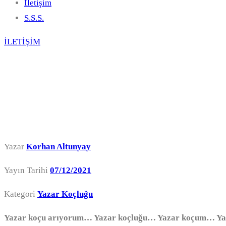
İletişim
S.S.S.
İLETİŞİM
Yazar Koçu Arı
Yazar
Korhan Altunyay
Yayın Tarihi
07/12/2021
Kategori
Yazar Koçluğu
Yazar koçu arıyorum… Yazar koçluğu… Yazar koçum… Yaz