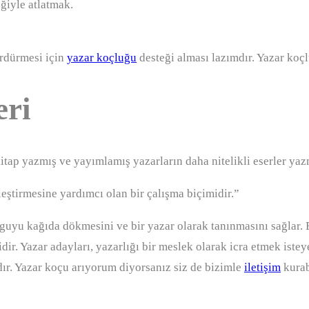
ğiyle atlatmak.
sürdürmesi için
yazar koçluğu
desteği alması lazımdır. Yazar koçlu
eri
itap yazmış ve yayımlamış yazarların daha nitelikli eserler yaz
eştirmesine yardımcı olan bir çalışma biçimidir.”
guyu kağıda dökmesini ve bir yazar olarak tanınmasını sağlar. 
idir. Yazar adayları, yazarlığı bir meslek olarak icra etmek ist
dır. Yazar koçu arıyorum diyorsanız siz de bizimle
iletişim
kurab
abilirsiniz?