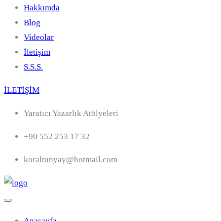
Hakkımda
Blog
Videolar
İletişim
S.S.S.
İLETİŞİM
Yaratıcı Yazarlık Atölyeleri
+90 552 253 17 32
koraltunyay@hotmail.com
Anasayfa