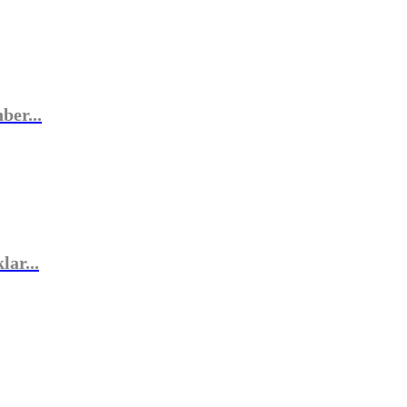
ber...
ar...