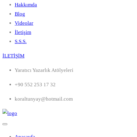
Hakkımda
Blog
Videolar
İletişim
S.S.S.
İLETİŞİM
Yaratıcı Yazarlık Atölyeleri
+90 552 253 17 32
koraltunyay@hotmail.com
Anasayfa