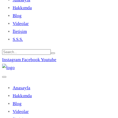
Hakkımda
Blog
Videolar
İletişim
S.S.S.
Instagram
Facebook
Youtube
Anasayfa
Hakkımda
Blog
Videolar