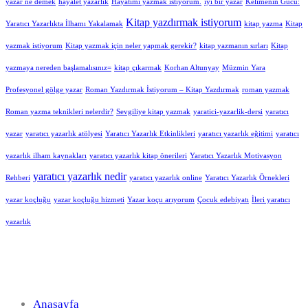
yazar ne demek
hayalet yazarlık
Hayatımı yazmak istiyorum.
iyi bir yazar
Kelimenin Gücü:
Kitap yazdırmak istiyorum
Yaratıcı Yazarlıkta İlhamı Yakalamak
kitap yazma
Kitap
yazmak istiyorum
Kitap yazmak için neler yapmak gerekir?
kitap yazmanın sırları
Kitap
yazmaya nereden başlamalısınız=
kitap çıkarmak
Korhan Altunyay
Müzmin Yara
Profesyonel gölge yazar
Roman Yazdırmak İstiyorum – Kitap Yazdırmak
roman yazmak
Roman yazma teknikleri nelerdir?
Sevgiliye kitap yazmak
yaratici-yazarlik-dersi
yaratıcı
yazar
yaratıcı yazarlık atölyesi
Yaratıcı Yazarlık Etkinlikleri
yaratıcı yazarlık eğitimi
yaratıcı
yazarlık ilham kaynakları
yaratıcı yazarlık kitap önerileri
Yaratıcı Yazarlık Motivasyon
yaratıcı yazarlık nedir
Rehberi
yaratıcı yazarlık online
Yaratıcı Yazarlık Örnekleri
yazar koçluğu
yazar koçluğu hizmeti
Yazar koçu arıyorum
Çocuk edebiyatı
İleri yaratıcı
yazarlık
Hızlı Linkler
Anasayfa