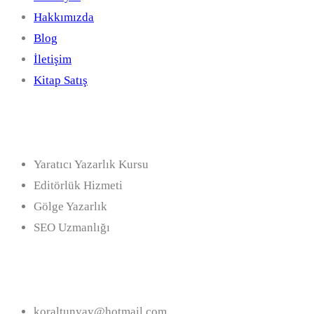
Hakkımızda
Blog
İletişim
Kitap Satış
Hizmetler
Yaratıcı Yazarlık Kursu
Editörlük Hizmeti
Gölge Yazarlık
SEO Uzmanlığı
İletişim
koraltunyay@hotmail.com