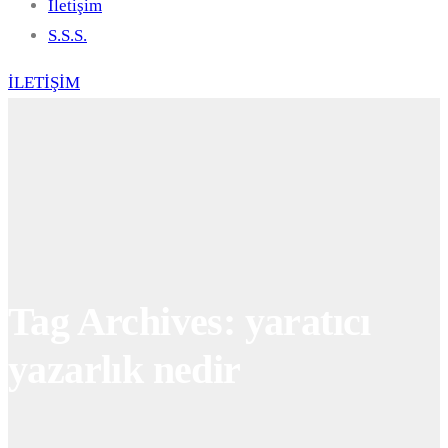
İletişim
S.S.S.
İLETİŞİM
Tag Archives: yaratıcı
yazarlık nedir