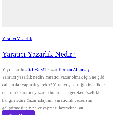
Yaratıcı Yazarlık
Yaratıcı Yazarlık Nedir?
Yayın Tarihi
26/10/2021
Yazar
Korhan Altunyay
Yaratıcı yazarlık nedir? Yaratıcı yazar olmak için ne gibi
çalışmalar yapmak gerekir? Yaratıcı yazarlığın incelikleri
nelerdir? Yaratıcı yazarda bulunması gereken özellikler
hangileridir? Yazar adayının yaratıcılık becerisini
geliştirmesi için neler yapması lazımdır? Büt...